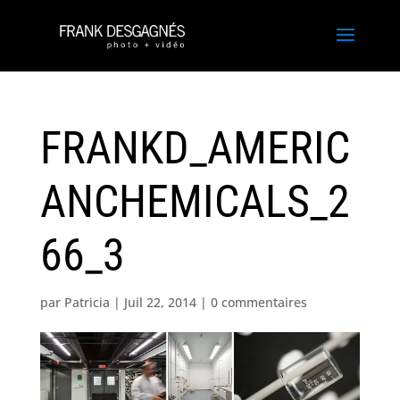
FRANKD_AMERIC
ANCHEMICALS_2
66_3
par
Patricia
|
Juil 22, 2014
|
0 commentaires