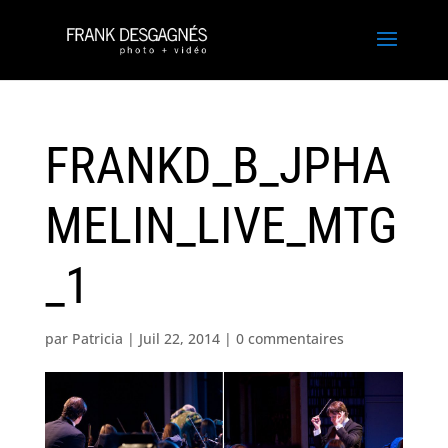
FRANKD_B_JPHA
MELIN_LIVE_MTG
_1
par
Patricia
|
Juil 22, 2014
|
0 commentaires